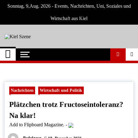
Skip
Sonntag, 9,Aug. 2026 - Events, Nachrichten, Uni, Soziales und
to
content
Wirtschaft aus Kiel
Kiel Szene
Neuigkeiten und Nachrichten aus Kiel und
Umgebung
Nachrichten
Wirtschaft und Politik
Plätzchen trotz Fructoseintoleranz?
Na klar!
Add to Flipboard Magazine.
-