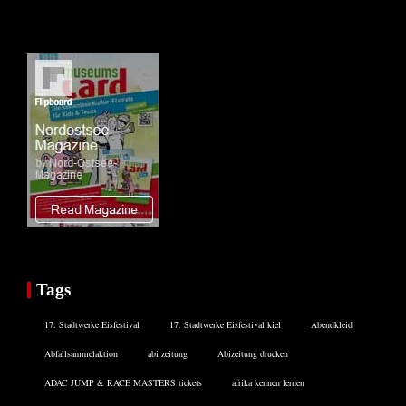
Tags
17. Stadtwerke Eisfestival
17. Stadtwerke Eisfestival kiel
Abendkleid
Abfallsammelaktion
abi zeitung
Abizeitung drucken
ADAC JUMP & RACE MASTERS tickets
afrika kennen lernen