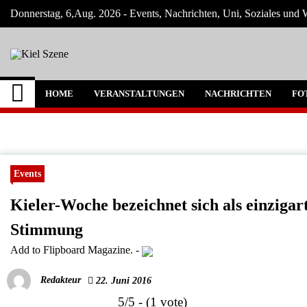
Skip
Donnerstag, 6,Aug. 2026 - Events, Nachrichten, Uni, Soziales und W
to
content
Kiel Szene
Neuigkeiten und Nachrichten aus Kiel und
HOME
VERANSTALTUNGEN
NACHRICHTEN
FO
Events
Kieler-Woche bezeichnet sich als einziga
Stimmung
Add to Flipboard Magazine.
-
Redakteur
22. Juni 2016
5/5 - (1 vote)