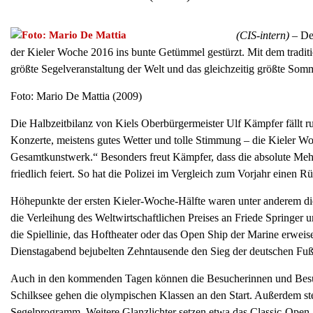
(CIS-intern)
– Deu
der Kieler Woche 2016 ins bunte Getümmel gestürzt. Mit dem tradit
größte Segelveranstaltung der Welt und das gleichzeitig größte So
Foto: Mario De Mattia (2009)
Die Halbzeitbilanz von Kiels Oberbürgermeister Ulf Kämpfer fällt 
Konzerte, meistens gutes Wetter und tolle Stimmung – die Kieler Woch
Gesamtkunstwerk.“ Besonders freut Kämpfer, dass die absolute Mehr
friedlich feiert. So hat die Polizei im Vergleich zum Vorjahr einen Rüc
Höhepunkte der ersten Kieler-Woche-Hälfte waren unter anderem die
die Verleihung des Weltwirtschaftlichen Preises an Friede Springer
die Spiellinie, das Hoftheater oder das Open Ship der Marine erwe
Dienstagabend bejubelten Zehntausende den Sieg der deutschen Fuß
Auch in den kommenden Tagen können die Besucherinnen und Besuc
Schilksee gehen die olympischen Klassen an den Start. Außerdem 
Segelprogramm. Weitere Glanzlichter setzen etwa das Classic-Open-Air