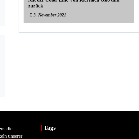
zurück
3. November 2021
Tags
ens die
eln unserer