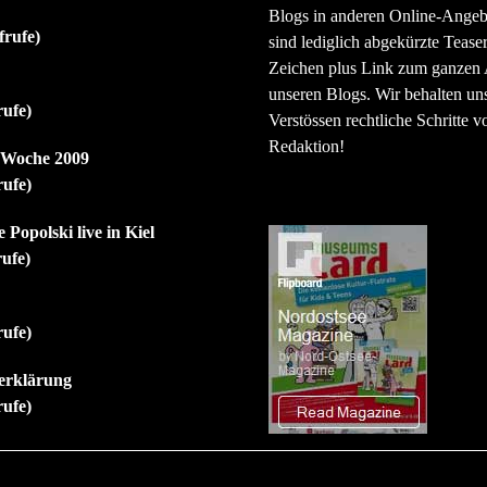
Blogs in anderen Online-Angeb
frufe)
sind lediglich abgekürzte Teaser
Zeichen plus Link zum ganzen A
unseren Blogs. Wir behalten uns
rufe)
Verstössen rechtliche Schritte v
Redaktion!
r Woche 2009
rufe)
 Popolski live in Kiel
rufe)
rufe)
erklärung
rufe)