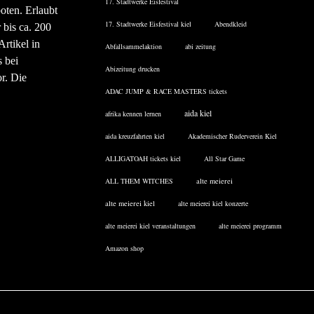
17. Stadtwerke Eisfestival
oten. Erlaubt
17. Stadtwerke Eisfestival kiel
Abendkleid
 bis ca. 200
rtikel in
Abfallsammelaktion
abi zeitung
 bei
Abizeitung drucken
or. Die
ADAC JUMP & RACE MASTERS tickets
aida kiel
afrika kennen lernen
aida kreuzfahrten kiel
Akademischer Ruderverein Kiel
ALLIGATOAH tickets kiel
All Star Game
ALL THEM WITCHES
alte meierei
alte meierei kiel
alte meierei kiel konzerte
alte meierei kiel veranstaltungen
alte meierei programm
Amazon shop