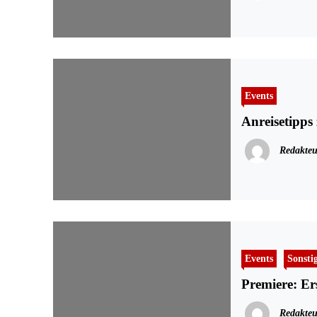
Events
Anreisetipps
Redakteu
Events
Sonsti
Premiere: E
Redakteu