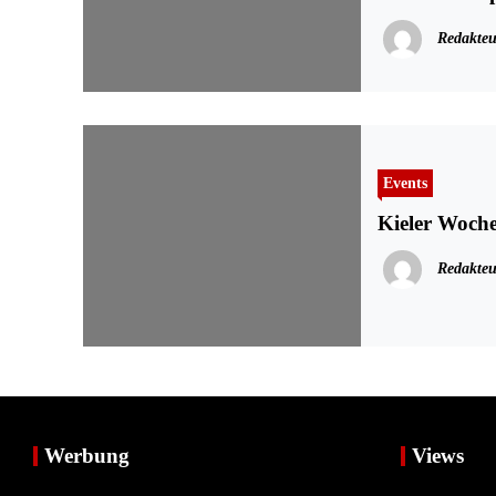
Redakteu
Events
Kieler Woche
Redakteu
Werbung
Views