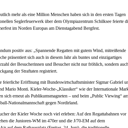
tlich mehr als eine Million Menschen haben sich in den ersten Tagen
ionellen Seglerfeuerwerk über dem Olympiazentrum Schilksee feierte d
mmerfest im Norden Europas am Dienstagabend Bergfest.
rundum positiv aus: „Spannende Regatten mit gutem Wind, mitreißende
e präsentiert sich auch in diesem Jahr als buntes und einzigartiges
zahl der Besucherinnen und Besucher nicht nur fröhlich, sondern auc
kgang der Straftaten registriert.
 feierliche Eröffnung mit Bundeswirtschaftsminister Sigmar Gabriel u
 und Mario Monti. Kieler-Woche-„Klassiker“ wie der Internationale Mark
isen sich erneut als Publikumsmagneten – und beim „Public Viewing“ a
ball-Nationalmannschaft gegen Nordirland.
her der Kieler Woche noch viel erleben: Auf den Regattabahnen vor
stehen die Junioren-WM im 470er und die J/70-EM auf dem
 auf dem Rathausplatz (Freitag, 24. Juni), die traditionelle