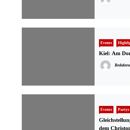
Events
Highli
Kiel: Am Don
Redakteu
Events
Partys
Gleichstellu
dem Christop