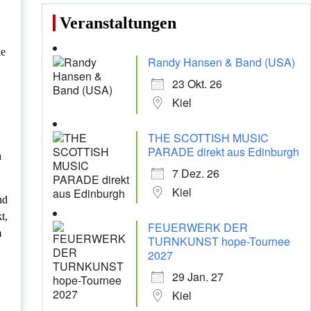
Veranstaltungen
ie
Randy Hansen & Band (USA)
23 Okt. 26
Kiel
THE SCOTTISH MUSIC
PARADE direkt aus Edinburgh
h
7 Dez. 26
Kiel
nd
t,
FEUERWERK DER
m
TURNKUNST hope-Tournee
2027
29 Jan. 27
Kiel