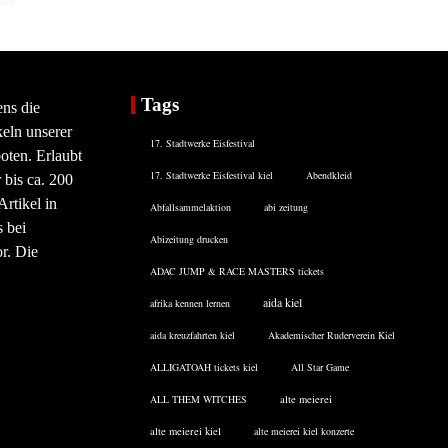
Tags
ens die
eln unserer
17. Stadtwerke Eisfestival
oten. Erlaubt
17. Stadtwerke Eisfestival kiel
Abendkleid
 bis ca. 200
rtikel in
Abfallsammelaktion
abi zeitung
 bei
Abizeitung drucken
or. Die
ADAC JUMP & RACE MASTERS tickets
aida kiel
afrika kennen lernen
aida kreuzfahrten kiel
Akademischer Ruderverein Kiel
ALLIGATOAH tickets kiel
All Star Game
ALL THEM WITCHES
alte meierei
alte meierei kiel
alte meierei kiel konzerte