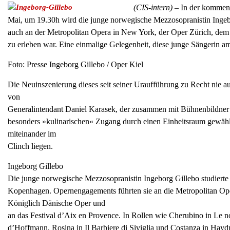
(CIS-intern)
– In der kommend
Mai, um 19.30h wird die junge norwegische Mezzosopranistin Ingebor
auch an der Metropolitan Opera in New York, der Oper Zürich, de
zu erleben war. Eine einmalige Gelegenheit, diese junge Sängerin am
Foto: Presse Ingeborg Gillebo / Oper Kiel
Die Neuinszenierung dieses seit seiner Uraufführung zu Recht nie 
von
Generalintendant Daniel Karasek, der zusammen mit Bühnenbildner
besonders »kulinarischen« Zugang durch einen Einheitsraum gewählt
miteinander im
Clinch liegen.
Ingeborg Gillebo
Die junge norwegische Mezzosopranistin Ingeborg Gillebo studier
Kopenhagen. Opernengagements führten sie an die Metropolitan Ope
Königlich Dänische Oper und
an das Festival d’Aix en Provence. In Rollen wie Cherubino in Le n
d’Hoffmann, Rosina in Il Barbiere di Siviglia und Costanza in Haydn’