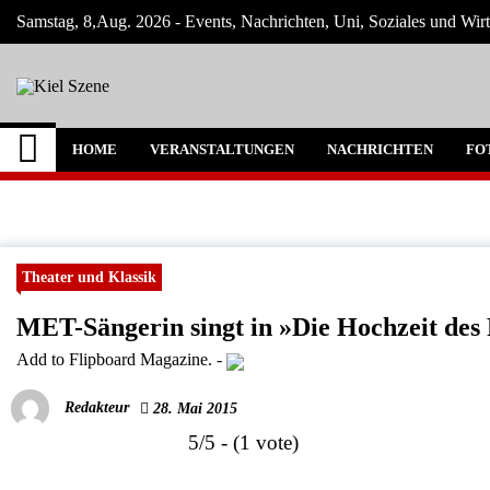
Skip
Samstag, 8,Aug. 2026 - Events, Nachrichten, Uni, Soziales und Wirt
to
content
Kiel Szene
Neuigkeiten und Nachrichten aus Kiel und
HOME
VERANSTALTUNGEN
NACHRICHTEN
FO
Theater und Klassik
MET-Sängerin singt in »Die Hochzeit des
Add to Flipboard Magazine.
-
Redakteur
28. Mai 2015
5/5 - (1 vote)