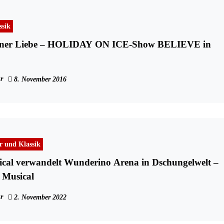
ssik
einer Liebe – HOLIDAY ON ICE-Show BELIEVE in
r
8. November 2016
r und Klassik
cal verwandelt Wunderino Arena in Dschungelwelt –
 Musical
r
2. November 2022