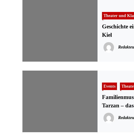
Theater und Kla
Geschichte 
Kiel
Redakteu
Events
Theate
Familienmusi
Tarzan – das
Redakteu