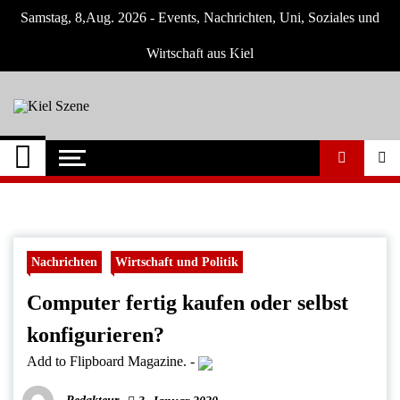
Skip
Samstag, 8,Aug. 2026 - Events, Nachrichten, Uni, Soziales und
to
content
Wirtschaft aus Kiel
Kiel Szene
Neuigkeiten und Nachrichten aus Kiel und
Umgebung
Nachrichten
Wirtschaft und Politik
Computer fertig kaufen oder selbst
konfigurieren?
Add to Flipboard Magazine.
-