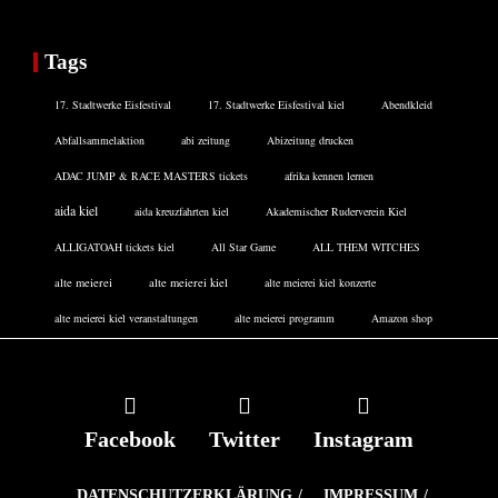
Tags
17. Stadtwerke Eisfestival
17. Stadtwerke Eisfestival kiel
Abendkleid
Abfallsammelaktion
abi zeitung
Abizeitung drucken
ADAC JUMP & RACE MASTERS tickets
afrika kennen lernen
aida kiel
aida kreuzfahrten kiel
Akademischer Ruderverein Kiel
ALLIGATOAH tickets kiel
All Star Game
ALL THEM WITCHES
alte meierei
alte meierei kiel
alte meierei kiel konzerte
alte meierei kiel veranstaltungen
alte meierei programm
Amazon shop
Facebook
Twitter
Instagram
DATENSCHUTZERKLÄRUNG
IMPRESSUM