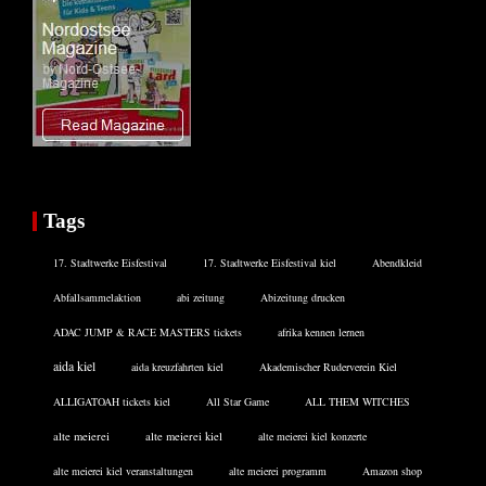
Tags
17. Stadtwerke Eisfestival
17. Stadtwerke Eisfestival kiel
Abendkleid
Abfallsammelaktion
abi zeitung
Abizeitung drucken
ADAC JUMP & RACE MASTERS tickets
afrika kennen lernen
aida kiel
aida kreuzfahrten kiel
Akademischer Ruderverein Kiel
ALLIGATOAH tickets kiel
All Star Game
ALL THEM WITCHES
alte meierei
alte meierei kiel
alte meierei kiel konzerte
alte meierei kiel veranstaltungen
alte meierei programm
Amazon shop