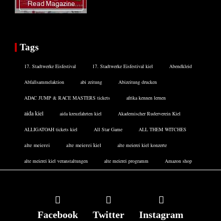
Tags
17. Stadtwerke Eisfestival
17. Stadtwerke Eisfestival kiel
Abendkleid
Abfallsammelaktion
abi zeitung
Abizeitung drucken
ADAC JUMP & RACE MASTERS tickets
afrika kennen lernen
aida kiel
aida kreuzfahrten kiel
Akademischer Ruderverein Kiel
ALLIGATOAH tickets kiel
All Star Game
ALL THEM WITCHES
alte meierei
alte meierei kiel
alte meierei kiel konzerte
alte meierei kiel veranstaltungen
alte meierei programm
Amazon shop
Facebook
Twitter
Instagram