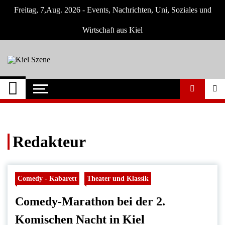
Skip
Freitag, 7,Aug. 2026 - Events, Nachrichten, Uni, Soziales und
to
content
Wirtschaft aus Kiel
Kiel Szene
Neuigkeiten und Nachrichten aus Kiel und
Umgebung
Redakteur
Comedy - Kabarett
Theater und Klassik
Comedy-Marathon bei der 2.
Komischen Nacht in Kiel