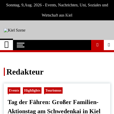
Skip
Sonntag, 9,Aug. 2026 - Events, Nachrichten, Uni, Soziales und
to
content
Wirtschaft aus Kiel
Kiel Szene
Neuigkeiten und Nachrichten aus Kiel und
Umgebung
Redakteur
Events
Highlights
Tourismus
Tag der Fähren: Großer Familien-
Aktionstag am Schwedenkai in Kiel