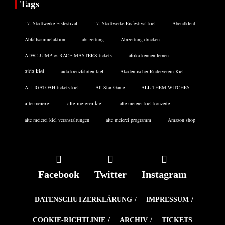
Tags
17. Stadtwerke Eisfestival
17. Stadtwerke Eisfestival kiel
Abendkleid
Abfallsammelaktion
abi zeitung
Abizeitung drucken
ADAC JUMP & RACE MASTERS tickets
afrika kennen lernen
aida kiel
aida kreuzfahrten kiel
Akademischer Ruderverein Kiel
ALLIGATOAH tickets kiel
All Star Game
ALL THEM WITCHES
alte meierei
alte meierei kiel
alte meierei kiel konzerte
alte meierei kiel veranstaltungen
alte meierei programm
Amazon shop
Facebook
Twitter
Instagram
DATENSCHUTZERKLÄRUNG
IMPRESSUM
COOKIE-RICHTLINIE
ARCHIV
TICKETS