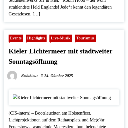
Studentenwerks SH in Kiel. Robin Hood – der wohl
strahlendste Held Englands! Jede*r kennt den legendären
Gesetzlosen, […]
Events
Highlights
Live-Musik
Tourismus
Kieler Lichtermeer mit stadtweiter
Sonntagsöffnung
Redakteur
24. Oktober 2025
(CIS-intern) – Bootsleuchten am Holstenfleet,
Lichtprojektionen auf dem Rathausplatz und Me(e)hr
Feuershows, wandelnde Meerestiere, bunt beleuchtete