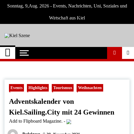
Skip
Sonntag, 9,Aug. 2026 - Events, Nachrichten, Uni, Soziales und
to
content
Wirtschaft aus Kiel
Kiel Szene
Neuigkeiten und Nachrichten aus Kiel und
Umgebung
Events
Highlights
Tourismus
Weihnachten
Adventskalender von
Kiel.Sailing.City mit 24 Gewinnen
Add to Flipboard Magazine.
-