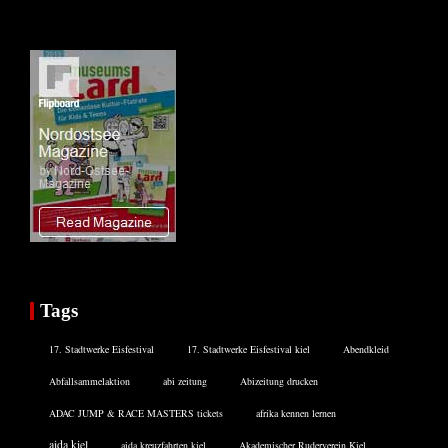
Tags
17. Stadtwerke Eisfestival
17. Stadtwerke Eisfestival kiel
Abendkleid
Abfallsammelaktion
abi zeitung
Abizeitung drucken
ADAC JUMP & RACE MASTERS tickets
afrika kennen lernen
aida kiel
aida kreuzfahrten kiel
Akademischer Ruderverein Kiel