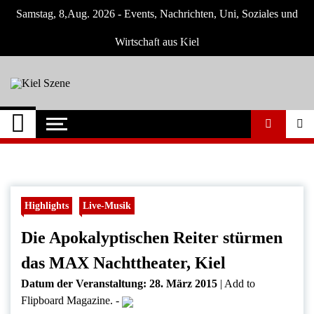
Skip
Samstag, 8,Aug. 2026 - Events, Nachrichten, Uni, Soziales und
to
content
Wirtschaft aus Kiel
Kiel Szene
Neuigkeiten und Nachrichten aus Kiel und
Umgebung
Highlights
Live-Musik
Die Apokalyptischen Reiter stürmen
das MAX Nachttheater, Kiel
Datum der Veranstaltung:
28. März 2015
|
Add to
Flipboard Magazine.
-