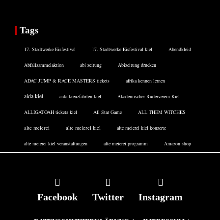
Tags
17. Stadtwerke Eisfestival
17. Stadtwerke Eisfestival kiel
Abendkleid
Abfallsammelaktion
abi zeitung
Abizeitung drucken
ADAC JUMP & RACE MASTERS tickets
afrika kennen lernen
aida kiel
aida kreuzfahrten kiel
Akademischer Ruderverein Kiel
ALLIGATOAH tickets kiel
All Star Game
ALL THEM WITCHES
alte meierei
alte meierei kiel
alte meierei kiel konzerte
alte meierei kiel veranstaltungen
alte meierei programm
Amazon shop
Facebook
Twitter
Instagram