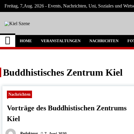
Skip
Freitag, 7,Aug. 2026 - Events, Nachrichten, Uni, Soziales und Wirts
to
content
Kiel Szene
Neuigkeiten und Nachrichten aus Kiel und
HOME
VERANSTALTUNGEN
NACHRICHTEN
FO
Buddhistisches Zentrum Kiel
Nachrichten
Vorträge des Buddhistischen Zentrums
Kiel
Redakteur
7. Juni 2020