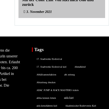
zurück
3. November 2021
Tags
ens die
eln unserer
17. Stadtwerke Eisfestival
oten. Erlaubt
17. Stadtwerke Eisfestival kiel
Abendkleid
 bis ca. 200
rtikel in
Abfallsammelaktion
abi zeitung
 bei
Abizeitung drucken
or. Die
ADAC JUMP & RACE MASTERS tickets
aida kiel
afrika kennen lernen
aida kreuzfahrten kiel
Akademischer Ruderverein Kiel