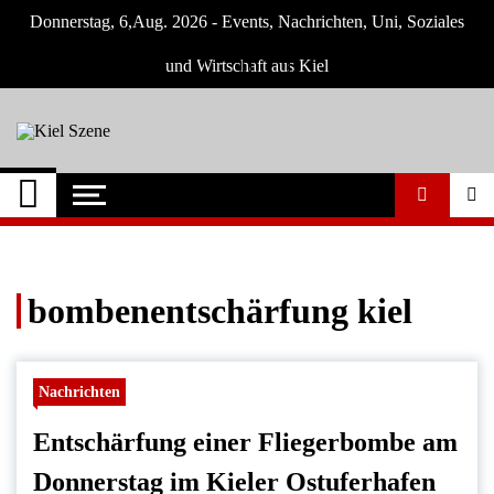
Skip
Donnerstag, 6,Aug. 2026 - Events, Nachrichten, Uni, Soziales
to
content
und Wirtschaft aus Kiel
Kiel Szene
Neuigkeiten und Nachrichten aus Kiel und
Umgebung
bombenentschärfung kiel
Nachrichten
Entschärfung einer Fliegerbombe am
Donnerstag im Kieler Ostuferhafen