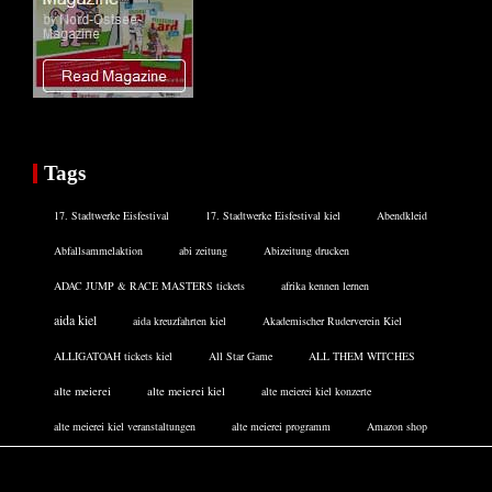
Tags
17. Stadtwerke Eisfestival
17. Stadtwerke Eisfestival kiel
Abendkleid
Abfallsammelaktion
abi zeitung
Abizeitung drucken
ADAC JUMP & RACE MASTERS tickets
afrika kennen lernen
aida kiel
aida kreuzfahrten kiel
Akademischer Ruderverein Kiel
ALLIGATOAH tickets kiel
All Star Game
ALL THEM WITCHES
alte meierei
alte meierei kiel
alte meierei kiel konzerte
alte meierei kiel veranstaltungen
alte meierei programm
Amazon shop