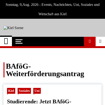
Skip
Sonntag, 9,Aug. 2026 - Events, Nachrichten, Uni, Soziales und
to
content
Wirtschaft aus Kiel
Kiel Szene
Neuigkeiten und Nachrichten aus Kiel und
Umgebung
BAföG-
Weiterförderungsantrag
Kiel
Soziales
Uni
Studierende: Jetzt BAföG-