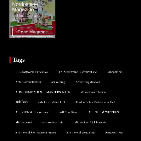
Tags
17. Stadtwerke Eisfestival
17. Stadtwerke Eisfestival kiel
Abendkleid
Abfallsammelaktion
abi zeitung
Abizeitung drucken
ADAC JUMP & RACE MASTERS tickets
afrika kennen lernen
aida kiel
aida kreuzfahrten kiel
Akademischer Ruderverein Kiel
ALLIGATOAH tickets kiel
All Star Game
ALL THEM WITCHES
alte meierei
alte meierei kiel
alte meierei kiel konzerte
alte meierei kiel veranstaltungen
alte meierei programm
Amazon shop