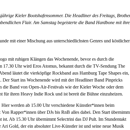
esjährige Kieler Bootshafensommer. Die Headliner des Freitags, Brothe
bendlichen Flair. Am Samstag begeisterte die Band Hardbone mit ihr
unde mit einer Mischung aus unterschiedlichsten Genres und köstlicher
unogo mit ruhigen Klängen das Wochenende, bevor es durch die
Um 17.30 Uhr wird Eros Atomus, bekannt durch die TV-Sendung The
Abend läutet die vierköpfige Rockband aus Hamburg Tape Shapes ein,
n. Der Start ins Wochenende wird mit der Headliner Band Pinpricks
en die Band von Open-Air-Festivals wie der Kieler Woche oder dem
t für ihren Heavy Indie Rock und ist bereit die Bühne einzuheizen.
 Hier werden ab 15.00 Uhr verschiedene Künstler*innen beim
: Von Rapper*innen über DJs bis RnB alles dabei. Den Start übernimm
 ist. Ab 15.30 Uhr übernimmt Selectrini das DJ Pult. Im Stundentakt
 Ari Gold, der ein absoluter Live-Künstler ist und seine neue Musik