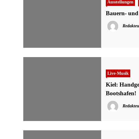
Ausstellungen
Bauern- und 
Redakteu
Live-Musik
Kiel: Handg
Bootshafen!
Redakteu