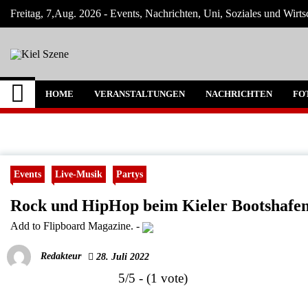
Skip
Freitag, 7,Aug. 2026 - Events, Nachrichten, Uni, Soziales und Wirts
to
content
Kiel Szene
Neuigkeiten und Nachrichten aus Kiel und
HOME
VERANSTALTUNGEN
NACHRICHTEN
FO
Events
Live-Musik
Partys
Rock und HipHop beim Kieler Bootshafen
Add to Flipboard Magazine.
-
Redakteur
28. Juli 2022
5/5 - (1 vote)