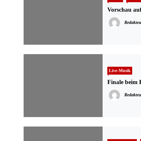
Vorschau auf
Redakteu
Live-Musik
Finale beim 
Redakteu