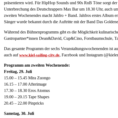
präsentieren wird. Für HipHop Sounds und 90s RnB Töne sorgt der Kü
Unterbrechung des Deutschrappers Max Bar um 18.30 Uhr, auch um 
zweiten Wochenendes macht Jahfro + Band. Jahfros erstes Album er
Sänger wurde bekannt durch die Auftritte mit der Band Das Goldene Ha
Während des Bühnenprogramms gibt es die Möglichkeit kulinarische
Gastropartner*innen Dean&David, Cup&Cino, Forstbaumschule, Tant
Das gesamte Programm der sechs Veranstaltungswochenenden ist a
auch auf
, Facebook und Instagram (@kiele
www.kiel-sailing-city.de
Programm am zweiten Wochenende:
Freitag, 29. Juli
15.00 – 15.45 Mira Zuongo
16.15 – 17.00 Afterimage
17.30 – 18.30 Eros Atomus
19.00 – 20.15 Tape Shapes
20.45 – 22.00 Pinpricks
Samstag, 30. Juli