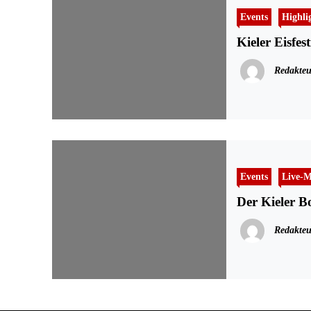
Events
Highli
Kieler Eisfest
Redakteu
Events
Live-M
Der Kieler 
Redakteu