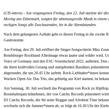
(CIS-intern)
– A
m vergangenen Freitag, den 22. Juli startete der di
Moving aus Dänemark, sorgten für stimmungsvolle Musik in einem a
rockigen Songs alle Zuschauenden, bis in die Abendstunden.
Nach dem gelungenen Auftakt geht es diesen Freitag in die zweite R
Gastronomie.
Am Freitag, den 29. Juli eröffnet die Singer-Songwriterin Mira Zo
Rendsburger Rockband Afterimage etwas lauter und wilder wird. 
Voice of Germany und den ESC-Vorentscheid 2022, auftreten. Den 
die ihren kraftvollen Gesang und stampfenden Basslines präsentiere
abgerundet, die um 20.45 Uhr auftritt. Rock-Liebhaber*innen kenn
Wacken Open Air. Das Trio, das gebürtig aus Kiel stammt, ist bekann
Am Samstag, 30. Juli wechselt das Programm von Rock zu HipHop.
Bootshafenjam teilnehmen, der von Catchy Records präsentiert wird
DJ Catchy Records, der für seine Reggae und Afrobeat Töne bekannt
wechseln sich die Jammer*innen ab, so folgt ab 16.30 Uhr der Kieler