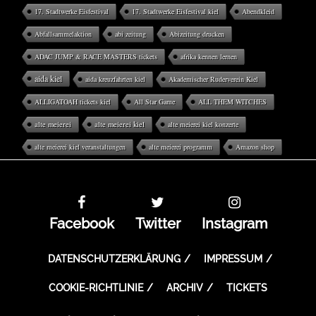
17. Stadtwerke Eisfestival
17. Stadtwerke Eisfestival kiel
Abendkleid
Abfallsammelaktion
abi zeitung
Abizeitung drucken
ADAC JUMP & RACE MASTERS tickets
afrika kennen lernen
aida kiel
aida kreuzfahrten kiel
Akademischer Ruderverein Kiel
ALLIGATOAH tickets kiel
All Star Game
ALL THEM WITCHES
alte meierei
alte meierei kiel
alte meierei kiel konzerte
alte meierei kiel veranstaltungen
alte meierei programm
Amazon shop
Facebook
Twitter
Instagram
DATENSCHUTZERKLÄRUNG
IMPRESSUM
COOKIE-RICHTLINIE
ARCHIV
TICKETS