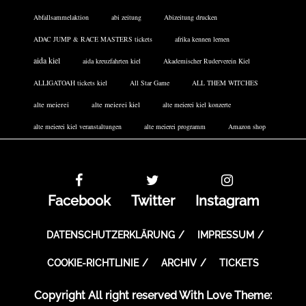
Abfallsammelaktion
abi zeitung
Abizeitung drucken
ADAC JUMP & RACE MASTERS tickets
afrika kennen lernen
aida kiel
aida kreuzfahrten kiel
Akademischer Ruderverein Kiel
ALLIGATOAH tickets kiel
All Star Game
ALL THEM WITCHES
alte meierei
alte meierei kiel
alte meierei kiel konzerte
alte meierei kiel veranstaltungen
alte meierei programm
Amazon shop
Facebook
Twitter
Instagram
DATENSCHUTZERKLÄRUNG
IMPRESSUM
COOKIE-RICHTLINIE
ARCHIV
TICKETS
Copyright All right reserved With Love Theme: