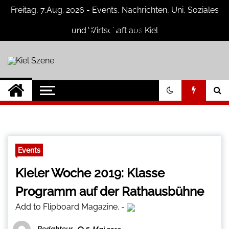
Skip
Freitag, 7,Aug. 2026 - Events, Nachrichten, Uni, Soziales
to
content
und Wirtschaft aus Kiel
Kiel Szene
Neuigkeiten und Nachrichten aus Kiel
und Umgebung
Events
Kieler Woche 2019: Klasse
Programm auf der Rathausbühne
Add to Flipboard Magazine.
-
Redakteur