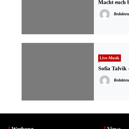
Macht euch b
Redakteu
Live-Musik
Sofia Talvik 
Redakteu
Werbung
Views