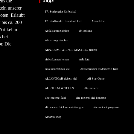
ens die
eln unserer
17. Stadtwerke Eisfestival
oten. Erlaubt
17. Stadtwerke Eisfestival kiel
Abendkleid
 bis ca. 200
rtikel in
Abfallsammelaktion
abi zeitung
 bei
Abizeitung drucken
or. Die
ADAC JUMP & RACE MASTERS tickets
aida kiel
afrika kennen lernen
aida kreuzfahrten kiel
Akademischer Ruderverein Kiel
ALLIGATOAH tickets kiel
All Star Game
ALL THEM WITCHES
alte meierei
alte meierei kiel
alte meierei kiel konzerte
alte meierei kiel veranstaltungen
alte meierei programm
Amazon shop