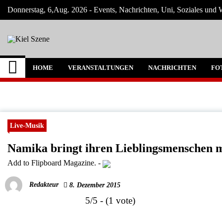
Skip
Donnerstag, 6,Aug. 2026 - Events, Nachrichten, Uni, Soziales und W
to
content
Kiel Szene
Neuigkeiten und Nachrichten aus Kiel und
HOME
VERANSTALTUNGEN
NACHRICHTEN
FO
Live-Musik
Namika bringt ihren Lieblingsmenschen m
Add to Flipboard Magazine.
-
Redakteur
8. Dezember 2015
5/5 - (1 vote)