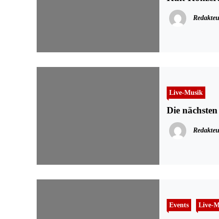
Redakteu
Live-Musik
Die nächsten 
Redakteu
Events
Live-M