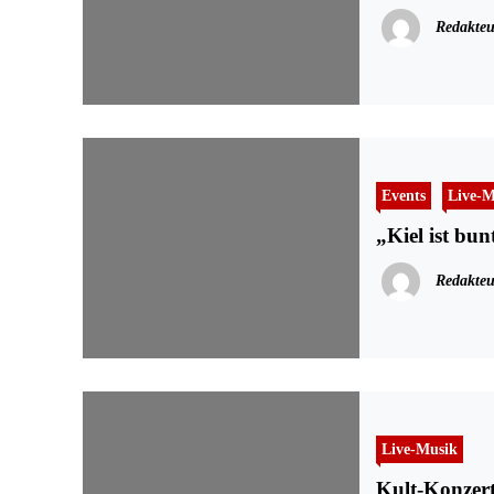
Redakteu
Events
Live-M
„Kiel ist bu
Redakteu
Live-Musik
Kult-Konzert