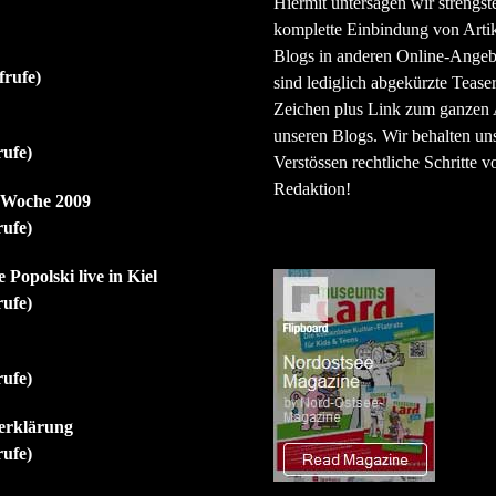
Hiermit untersagen wir strengst
komplette Einbindung von Artik
Blogs in anderen Online-Angeb
frufe)
sind lediglich abgekürzte Teaser
Zeichen plus Link zum ganzen A
unseren Blogs. Wir behalten uns
rufe)
Verstössen rechtliche Schritte v
Redaktion!
r Woche 2009
rufe)
 Popolski live in Kiel
rufe)
rufe)
erklärung
rufe)