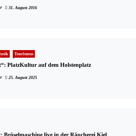
r
31. August 2016
usik
Tourismus
nt“: PlatzKultur auf dem Holstenplatz
r
25. August 2025
: Bröselmaschine live in der Räucherei Kiel