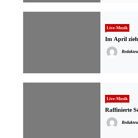
Live-Musik
Im April zi
Redakteu
Live-Musik
Raffinierte S
Redakteu