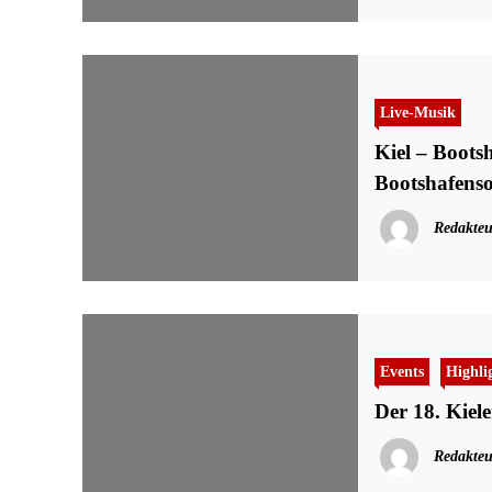
Live-Musik
Kiel – Boots
Bootshafens
Redakteu
Events
Highli
Der 18. Kiel
Redakteu