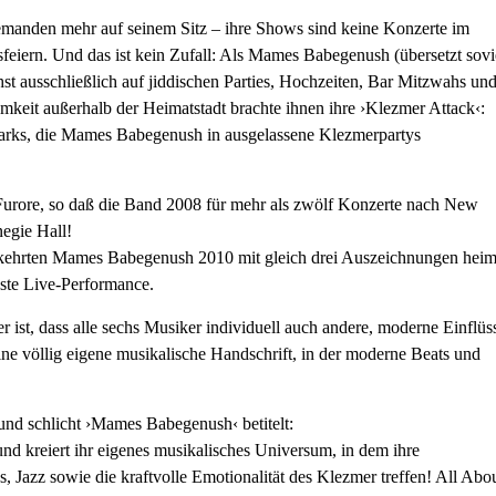
manden mehr auf seinem Sitz – ihre Shows sind keine Konzerte im
eiern. Und das ist kein Zufall: Als Mames Babegenush (übersetzt sovi
hst ausschließlich auf jiddischen Parties, Hochzeiten, Bar Mitzwahs un
eit außerhalb der Heimatstadt brachte ihnen ihre ›Klezmer Attack‹:
 Parks, die Mames Babegenush in ausgelassene Klezmerpartys
Furore, so daß die Band 2008 für mehr als zwölf Konzerte nach New
egie Hall!
 kehrten Mames Babegenush 2010 mit gleich drei Auszeichnungen heim
este Live-Performance.
ist, dass alle sechs Musiker individuell auch andere, moderne Einflüs
eine völlig eigene musikalische Handschrift, in der moderne Beats und
rund schlicht ›Mames Babegenush‹ betitelt:
 und kreiert ihr eigenes musikalisches Universum, in dem ihre
Jazz sowie die kraftvolle Emotionalität des Klezmer treffen! All Abo