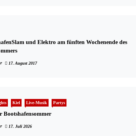
hafenSlam und Elektro am fünften Wochenende des
ommers
r
17. August 2017
ghts
Kiel
Live-Musik
Partys
er Bootshafensommer
r
17. Juli 2026