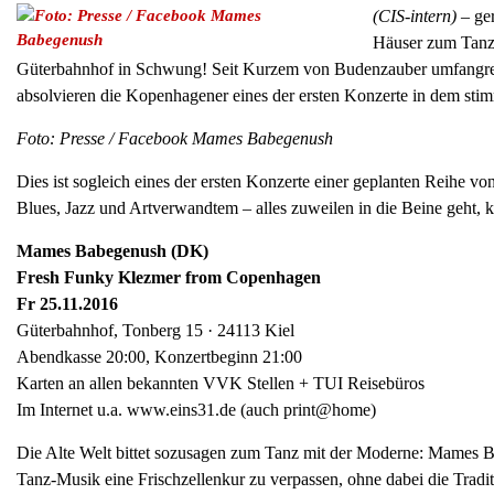
(CIS-intern)
– ge
Häuser zum Tanz
Güterbahnhof in Schwung! Seit Kurzem von Budenzauber umfangreic
absolvieren die Kopenhagener eines der ersten Konzerte in dem st
Foto: Presse / Facebook Mames Babegenush
Dies ist sogleich eines der ersten Konzerte einer geplanten Reihe 
Blues, Jazz und Artverwandtem – alles zuweilen in die Beine geht, kü
Mames Babegenush (DK)
Fresh Funky Klezmer from Copenhagen
Fr 25.11.2016
Güterbahnhof, Tonberg 15 · 24113 Kiel
Abendkasse 20:00, Konzertbeginn 21:00
Karten an allen bekannten VVK Stellen + TUI Reisebüros
Im Internet u.a. www.eins31.de (auch print@home)
Die Alte Welt bittet sozusagen zum Tanz mit der Moderne: Mames Bab
Tanz-Musik eine Frischzellenkur zu verpassen, ohne dabei die Tradit