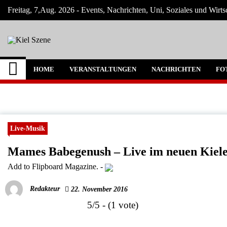
Skip
Freitag, 7,Aug. 2026 - Events, Nachrichten, Uni, Soziales und Wirts
to
content
Kiel Szene
Neuigkeiten und Nachrichten aus Kiel und
HOME
VERANSTALTUNGEN
NACHRICHTEN
FO
Live-Musik
Mames Babegenush – Live im neuen Kiel
Add to Flipboard Magazine.
-
Redakteur
22. November 2016
5/5 - (1 vote)