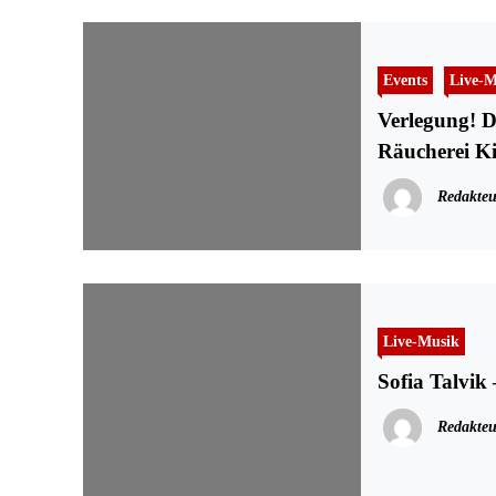
Events
Live-M
Verlegung! Da
Räucherei Ki
Redakteu
Live-Musik
Sofia Talvik 
Redakteu