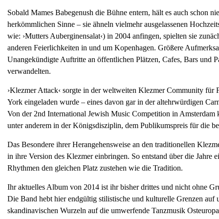
Sobald Mames Babegenush die Bühne entern, hält es auch schon nie
herkömmlichen Sinne – sie ähneln vielmehr ausgelassenen Hochzeitsf
wie: ›Mutters Auberginensalat‹) in 2004 anfingen, spielten sie zunäc
anderen Feierlichkeiten in und um Kopenhagen. Größere Aufmerksamk
Unangekündigte Auftritte an öffentlichen Plätzen, Cafes, Bars und
verwandelten.
›Klezmer Attack‹ sorgte in der weltweiten Klezmer Community für 
York eingeladen wurde – eines davon gar in der altehrwürdigen Carn
Von der 2nd International Jewish Music Competition in Amsterdam
unter anderem in der Königsdisziplin, dem Publikumspreis für die b
Das Besondere ihrer Herangehensweise an den traditionellen Klezmer 
in ihre Version des Klezmer einbringen. So entstand über die Jahre 
Rhythmen den gleichen Platz zustehen wie die Tradition.
Ihr aktuelles Album von 2014 ist ihr bisher drittes und nicht ohne G
Die Band hebt hier endgültig stilistische und kulturelle Grenzen auf
skandinavischen Wurzeln auf die umwerfende Tanzmusik Osteuropas, 