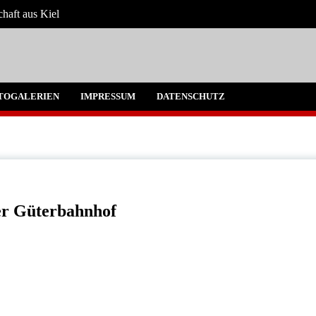
chaft aus Kiel
 Umgebung
TOGALERIEN
IMPRESSUM
DATENSCHUTZ
er Güterbahnhof