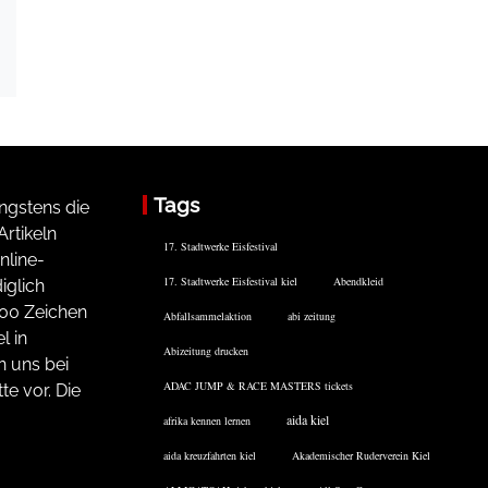
Tags
ngstens die
rtikeln
17. Stadtwerke Eisfestival
nline-
17. Stadtwerke Eisfestival kiel
Abendkleid
iglich
200 Zeichen
Abfallsammelaktion
abi zeitung
l in
Abizeitung drucken
n uns bei
ADAC JUMP & RACE MASTERS tickets
te vor. Die
aida kiel
afrika kennen lernen
aida kreuzfahrten kiel
Akademischer Ruderverein Kiel