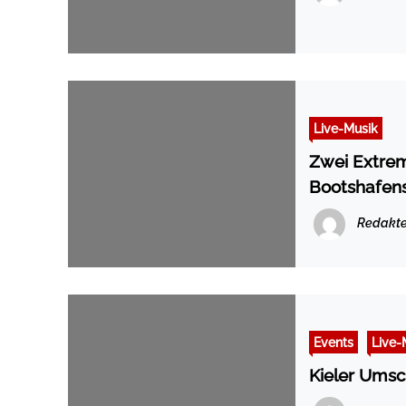
Live-Musik
Zwei Extrem
Bootshafen
Redakte
Events
Live-
Kieler Ums