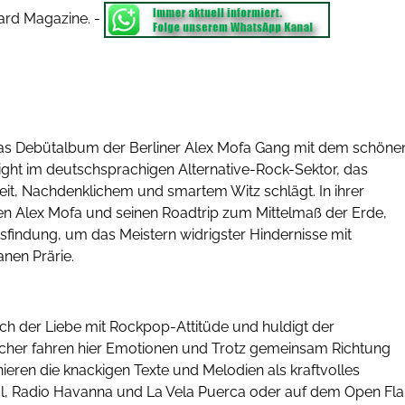
ard Magazine.
-
s Debütalbum der Berliner Alex Mofa Gang mit dem schöne
hlight im deutschsprachigen Alternative-Rock-Sektor, das
eit, Nachdenklichem und smartem Witz schlägt. In ihrer
n Alex Mofa und seinen Roadtrip zum Mittelmaß der Erde,
ätsfindung, um das Meistern widrigster Hindernisse mit
nen Prärie.
ach der Liebe mit Rockpop-Attitüde und huldigt der
lsicher fahren hier Emotionen und Trotz gemeinsam Richtung
nieren die knackigen Texte und Melodien als kraftvolles
l, Radio Havanna und La Vela Puerca oder auf dem Open Fla