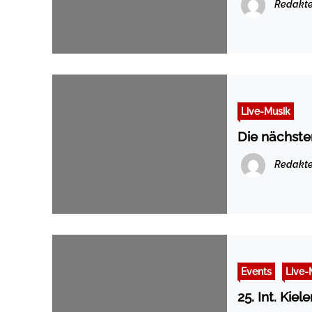
Redakte
Live-Musik
Die nächsten
Redakte
Events
Live-
25. Int. Kiel