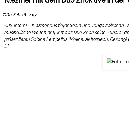
Klezmer mit dem Duo Zhok live in der
Do. Feb. 16 , 2017
(CIS-intern) – Klezmer aus tiefer Seele und Tango zwischen A
musikalische Welten entführt das Duo Zhok seine Zuhörer a
präsentieren Sabine Lempelius (Violine, Akkordeon, Gesang) u
[…]