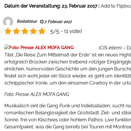
Datum der Veranstaltung:
23. Februar 2017
|
Add to Flipbo
Redakteur
7. Februar 2017
5/5 - (1 vote)
(CIS-intern)
– Da
Titel „Die Reise Zum Mittelmaß der Erde“ ist ein neues Hig
erfolgreich Brücken zwischen treibend-rotziger Eingängigk
ehrlichen, humorvollen Geschichte um den jungen Bursche
findet sich wohl jeder ein Stück wieder, es geht um Identit
schnippischer Ironie, um den einsamen Cowboy in der urba
Foto: Presse ALEX MOFA GANG
Musikalisch eint die Gang Punk und Indieballaden, sucht n
romantischen Belanglosigkeit der Großstadt. Ziel- und sti
Sonne, frei von Klischees oder hohlem Pathos. Live funktio
Gesamtpaket, was die Gang bereits bei Touren mit Montrea