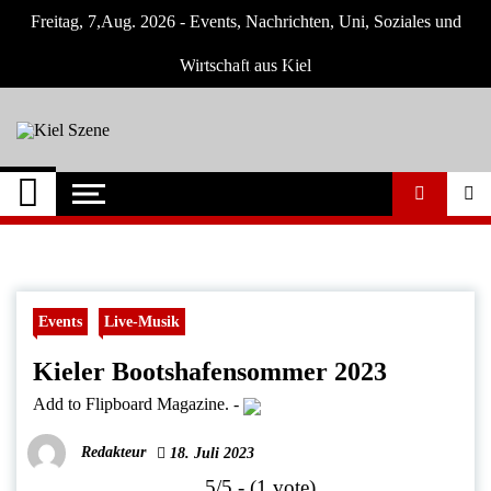
Skip
Freitag, 7,Aug. 2026 - Events, Nachrichten, Uni, Soziales und
to
content
Wirtschaft aus Kiel
Kiel Szene
Neuigkeiten und Nachrichten aus Kiel und
Umgebung
Events
Live-Musik
Kieler Bootshafensommer 2023
Add to Flipboard Magazine.
-
Redakteur
18. Juli 2023
5/5 - (1 vote)