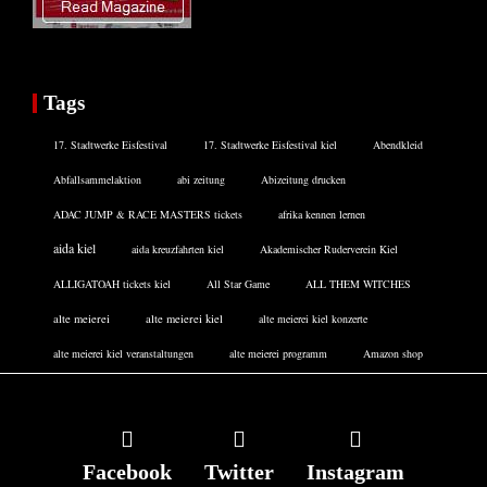
Tags
17. Stadtwerke Eisfestival
17. Stadtwerke Eisfestival kiel
Abendkleid
Abfallsammelaktion
abi zeitung
Abizeitung drucken
ADAC JUMP & RACE MASTERS tickets
afrika kennen lernen
aida kiel
aida kreuzfahrten kiel
Akademischer Ruderverein Kiel
ALLIGATOAH tickets kiel
All Star Game
ALL THEM WITCHES
alte meierei
alte meierei kiel
alte meierei kiel konzerte
alte meierei kiel veranstaltungen
alte meierei programm
Amazon shop
Facebook
Twitter
Instagram