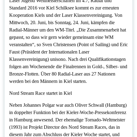
Laser Jugend Weltmeisterschaften im 4.7, Radial und
Standard 2016 vor Kiel Schilksee kommt es zur erneuten
Kooperation Kiels und der Laser Klassenvereinigung. Von
Mittwoch, 20. Juni, bis Sonntag, 24. Juni, kämpfen die
Radial-Männer um den WM-Titel. „Die Zusammenarbeit hat
gepasst, so dass wir gern wieder gemeinsam eine WM
veranstalten“, so Sven Christensen (Point of Sailing) und Eric
Faust (Präsident der Internationalen Laser
Klassenvereinigung) unisono. Nach drei Qualifikationstagen
folgen am Wochenende die Finalrennen in Gold-, Silber- und
Bronze-Flotten. Über 80 Radial-Laser aus 27 Nationen
werden bei den Männern in Kiel starten.
Nord Stream Race startet in Kiel
Neben Johannes Polgar war auch Oliver Schwall (Hamburg)
in doppelter Funktion bei der Kieler-Woche-Pressekonferenz
in Hamburg anwesend. Der ehemalige Tornado-Weltmeister
(1993) ist Projekt Director des Nord Stream Races, das in
diesem Jahr zum Abschluss der Kieler Woche startet, und