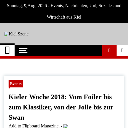
Skip
Sonntag, 9,Aug. 2026 - Events, Nachrichten, Uni, Soziales und
to
content
Wirtschaft aus Kiel
Kiel Szene
Neuigkeiten und Nachrichten aus Kiel und
Umgebung
Events
Kieler Woche 2018: Vom Foiler bis
zum Klassiker, von der Jolle bis zur
Swan
Add to Flipboard Magazine.
-