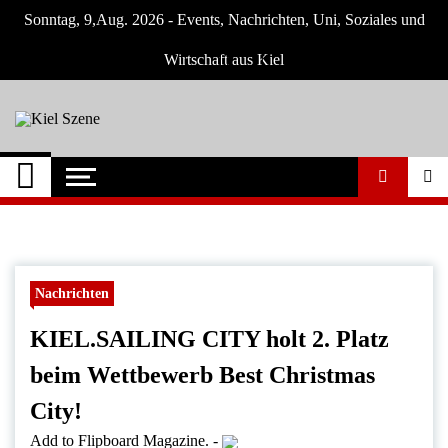
Skip
Sonntag, 9,Aug. 2026 - Events, Nachrichten, Uni, Soziales und
to
content
Wirtschaft aus Kiel
Kiel Szene
Neuigkeiten und Nachrichten aus Kiel und
Umgebung
Nachrichten
KIEL.SAILING CITY holt 2. Platz
beim Wettbewerb Best Christmas
City!
Add to Flipboard Magazine.
-