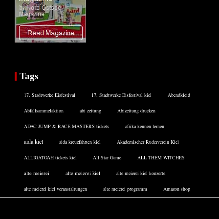
Tags
17. Stadtwerke Eisfestival
17. Stadtwerke Eisfestival kiel
Abendkleid
Abfallsammelaktion
abi zeitung
Abizeitung drucken
ADAC JUMP & RACE MASTERS tickets
afrika kennen lernen
aida kiel
aida kreuzfahrten kiel
Akademischer Ruderverein Kiel
ALLIGATOAH tickets kiel
All Star Game
ALL THEM WITCHES
alte meierei
alte meierei kiel
alte meierei kiel konzerte
alte meierei kiel veranstaltungen
alte meierei programm
Amazon shop