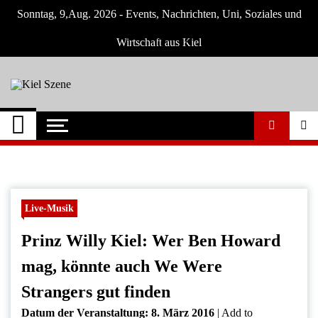
Skip
Sonntag, 9,Aug. 2026 - Events, Nachrichten, Uni, Soziales und
to
content
Wirtschaft aus Kiel
Kiel Szene
Neuigkeiten und Nachrichten aus Kiel und
Umgebung
Live-Musik
Prinz Willy Kiel: Wer Ben Howard
mag, könnte auch We Were
Strangers gut finden
Datum der Veranstaltung:
8. März 2016
|
Add to