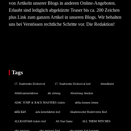
von Artikeln unserer Blogs in anderen Online-Angeboten.
Erlaubt sind lediglich abgekürzte Teaser bis ca. 200 Zeichen
plus Link zum ganzen Artikel in unseren Blogs. Wir behalten
uns bei Verstössen rechtliche Schritte vor. Die Redaktion!
Tags
17. Stadtwerke Eisfestival
17. Stadtwerke Eisfestival kiel
Abendkleid
Abfallsammelaktion
abi zeitung
Abizeitung drucken
ADAC JUMP & RACE MASTERS tickets
afrika kennen lernen
aida kiel
aida kreuzfahrten kiel
Akademischer Ruderverein Kiel
ALLIGATOAH tickets kiel
All Star Game
ALL THEM WITCHES
alte meierei
alte meierei kiel
alte meierei kiel konzerte