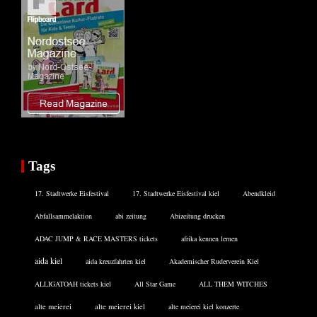
Tags
17. Stadtwerke Eisfestival
17. Stadtwerke Eisfestival kiel
Abendkleid
Abfallsammelaktion
abi zeitung
Abizeitung drucken
ADAC JUMP & RACE MASTERS tickets
afrika kennen lernen
aida kiel
aida kreuzfahrten kiel
Akademischer Ruderverein Kiel
ALLIGATOAH tickets kiel
All Star Game
ALL THEM WITCHES
alte meierei
alte meierei kiel
alte meierei kiel konzerte