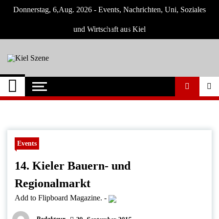
Skip
Donnerstag, 6,Aug. 2026 - Events, Nachrichten, Uni, Soziales
to
content
und Wirtschaft aus Kiel
Kiel Szene
Neuigkeiten und Nachrichten aus Kiel und
Umgebung
Events
14. Kieler Bauern- und
Regionalmarkt
Add to Flipboard Magazine.
-