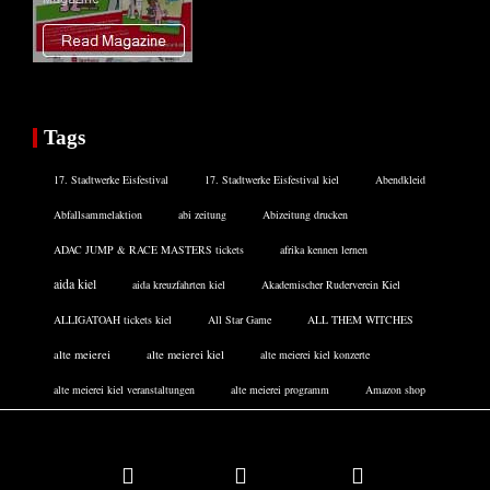
Tags
17. Stadtwerke Eisfestival
17. Stadtwerke Eisfestival kiel
Abendkleid
Abfallsammelaktion
abi zeitung
Abizeitung drucken
ADAC JUMP & RACE MASTERS tickets
afrika kennen lernen
aida kiel
aida kreuzfahrten kiel
Akademischer Ruderverein Kiel
ALLIGATOAH tickets kiel
All Star Game
ALL THEM WITCHES
alte meierei
alte meierei kiel
alte meierei kiel konzerte
alte meierei kiel veranstaltungen
alte meierei programm
Amazon shop