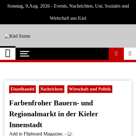
Skip
Sonntag, 9,Aug. 2026 - Events, Nachrichten, Uni, Soziales und
to
content
Wirtschaft aus Kiel
Kiel Szene
Neuigkeiten und Nachrichten aus Kiel und
Umgebung
Einzelhandel
Nachrichten
Wirtschaft und Politik
Farbenfroher Bauern- und
Regionalmarkt in der Kieler
Innenstadt
Add to Flipboard Magazine.
-