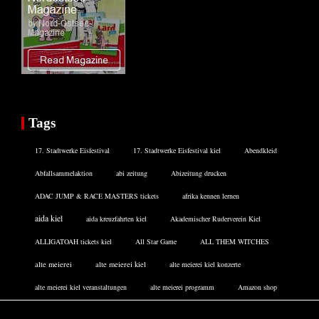
Tags
17. Stadtwerke Eisfestival
17. Stadtwerke Eisfestival kiel
Abendkleid
Abfallsammelaktion
abi zeitung
Abizeitung drucken
ADAC JUMP & RACE MASTERS tickets
afrika kennen lernen
aida kiel
aida kreuzfahrten kiel
Akademischer Ruderverein Kiel
ALLIGATOAH tickets kiel
All Star Game
ALL THEM WITCHES
alte meierei
alte meierei kiel
alte meierei kiel konzerte
alte meierei kiel veranstaltungen
alte meierei programm
Amazon shop