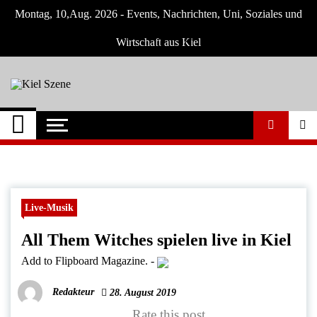
Skip
Montag, 10,Aug. 2026 - Events, Nachrichten, Uni, Soziales und
to
content
Wirtschaft aus Kiel
Kiel Szene
Neuigkeiten und Nachrichten aus Kiel und
Umgebung
Live-Musik
All Them Witches spielen live in Kiel
Add to Flipboard Magazine.
-
Redakteur
28. August 2019
Rate this post