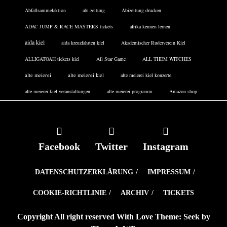
Abfallsammelaktion
abi zeitung
Abizeitung drucken
ADAC JUMP & RACE MASTERS tickets
afrika kennen lernen
aida kiel
aida kreuzfahrten kiel
Akademischer Ruderverein Kiel
ALLIGATOAH tickets kiel
All Star Game
ALL THEM WITCHES
alte meierei
alte meierei kiel
alte meierei kiel konzerte
alte meierei kiel veranstaltungen
alte meierei programm
Amazon shop
Facebook
Twitter
Instagram
DATENSCHUTZERKLÄRUNG
IMPRESSUM
COOKIE-RICHTLINIE
ARCHIV
TICKETS
Copyright All right reserved With Love Theme: Seek by