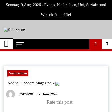
Skip
Sonntag, 9,Aug. 2026 - Events, Nachrichten, Uni, Soziales und
to
content
Wirtschaft aus Kiel
Kiel Szene
Neuigkeiten und Nachrichten aus Kiel und
Umgebung
Nachrichten
Add to Flipboard Magazine.
-
Redakteur
7. Juni 2020
Rate this post