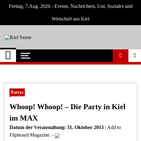
Skip
Freitag, 7,Aug. 2026 - Events, Nachrichten, Uni, Soziales und
to
content
Wirtschaft aus Kiel
Kiel Szene
Neuigkeiten und Nachrichten aus Kiel und
Umgebung
Partys
Whoop! Whoop! – Die Party in Kiel
im MAX
Datum der Veranstaltung:
31. Oktober 2015
|
Add to
Flipboard Magazine.
-