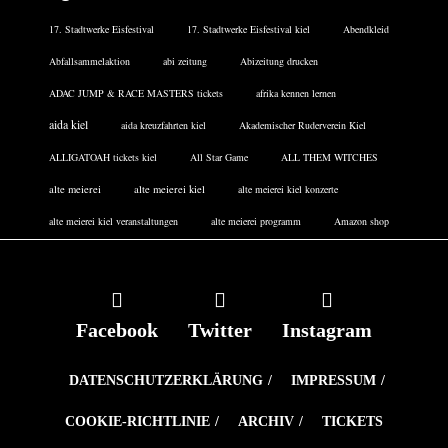
17. Stadtwerke Eisfestival
17. Stadtwerke Eisfestival kiel
Abendkleid
Abfallsammelaktion
abi zeitung
Abizeitung drucken
ADAC JUMP & RACE MASTERS tickets
afrika kennen lernen
aida kiel
aida kreuzfahrten kiel
Akademischer Ruderverein Kiel
ALLIGATOAH tickets kiel
All Star Game
ALL THEM WITCHES
alte meierei
alte meierei kiel
alte meierei kiel konzerte
alte meierei kiel veranstaltungen
alte meierei programm
Amazon shop
Facebook
Twitter
Instagram
DATENSCHUTZERKLÄRUNG
IMPRESSUM
COOKIE-RICHTLINIE
ARCHIV
TICKETS