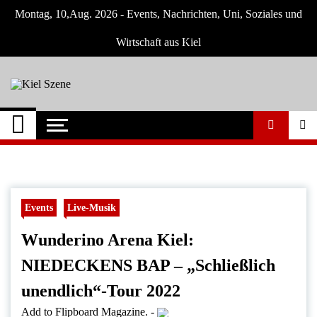
Skip
Montag, 10,Aug. 2026 - Events, Nachrichten, Uni, Soziales und
to
content
Wirtschaft aus Kiel
Kiel Szene
Neuigkeiten und Nachrichten aus Kiel und
Umgebung
Events
Live-Musik
Wunderino Arena Kiel:
NIEDECKENS BAP – „Schließlich
unendlich“-Tour 2022
Add to Flipboard Magazine.
-