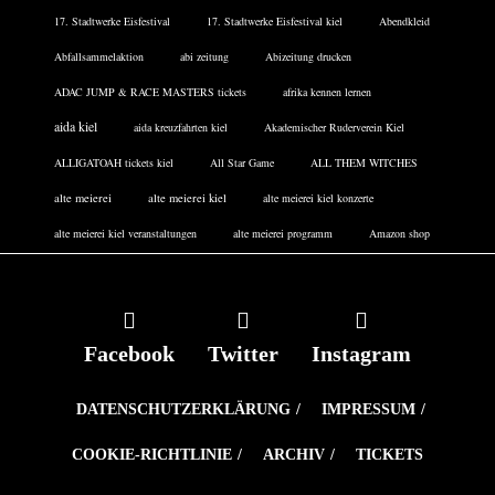
17. Stadtwerke Eisfestival
17. Stadtwerke Eisfestival kiel
Abendkleid
Abfallsammelaktion
abi zeitung
Abizeitung drucken
ADAC JUMP & RACE MASTERS tickets
afrika kennen lernen
aida kiel
aida kreuzfahrten kiel
Akademischer Ruderverein Kiel
ALLIGATOAH tickets kiel
All Star Game
ALL THEM WITCHES
alte meierei
alte meierei kiel
alte meierei kiel konzerte
alte meierei kiel veranstaltungen
alte meierei programm
Amazon shop
Facebook
Twitter
Instagram
DATENSCHUTZERKLÄRUNG
IMPRESSUM
COOKIE-RICHTLINIE
ARCHIV
TICKETS