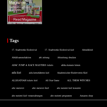
Tags
17. Stadtwerke Eisfestival
17. Stadtwerke Eisfestival kiel
Abendkleid
Abfallsammelaktion
abi zeitung
Abizeitung drucken
ADAC JUMP & RACE MASTERS tickets
afrika kennen lernen
aida kiel
aida kreuzfahrten kiel
Akademischer Ruderverein Kiel
ALLIGATOAH tickets kiel
All Star Game
ALL THEM WITCHES
alte meierei
alte meierei kiel
alte meierei kiel konzerte
alte meierei kiel veranstaltungen
alte meierei programm
Amazon shop