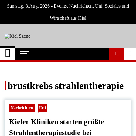
Skip
Samstag, 8,Aug. 2026 - Events, Nachrichten, Uni, Soziales und
to
content
Wirtschaft aus Kiel
Kiel Szene
Neuigkeiten und Nachrichten aus Kiel und
Umgebung
brustkrebs strahlentherapie
Nachrichten
Uni
Kieler Kliniken starten größte
Strahlentherapiestudie bei