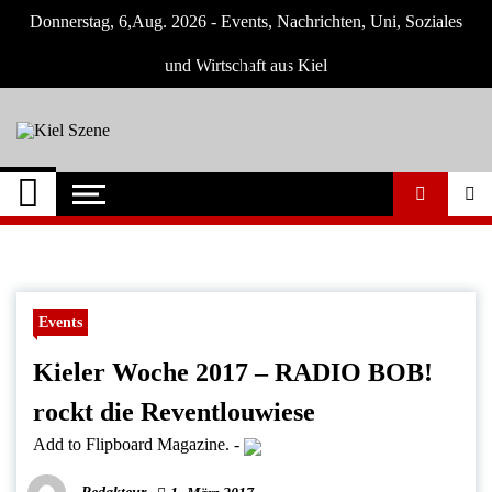
Skip
Donnerstag, 6,Aug. 2026 - Events, Nachrichten, Uni, Soziales
to
content
und Wirtschaft aus Kiel
Kiel Szene
Neuigkeiten und Nachrichten aus Kiel und
Umgebung
Events
Kieler Woche 2017 – RADIO BOB!
rockt die Reventlouwiese
Add to Flipboard Magazine.
-