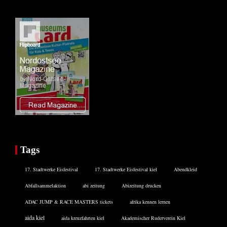
Tags
17. Stadtwerke Eisfestival
17. Stadtwerke Eisfestival kiel
Abendkleid
Abfallsammelaktion
abi zeitung
Abizeitung drucken
ADAC JUMP & RACE MASTERS tickets
afrika kennen lernen
aida kiel
aida kreuzfahrten kiel
Akademischer Ruderverein Kiel