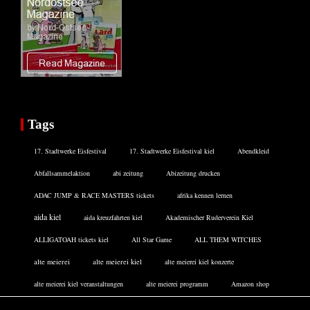
Tags
17. Stadtwerke Eisfestival
17. Stadtwerke Eisfestival kiel
Abendkleid
Abfallsammelaktion
abi zeitung
Abizeitung drucken
ADAC JUMP & RACE MASTERS tickets
afrika kennen lernen
aida kiel
aida kreuzfahrten kiel
Akademischer Ruderverein Kiel
ALLIGATOAH tickets kiel
All Star Game
ALL THEM WITCHES
alte meierei
alte meierei kiel
alte meierei kiel konzerte
alte meierei kiel veranstaltungen
alte meierei programm
Amazon shop