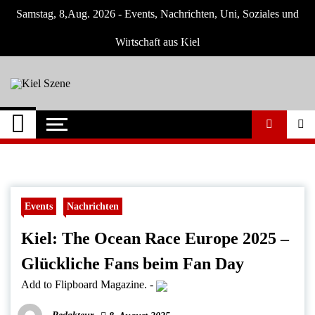
Skip
Samstag, 8,Aug. 2026 - Events, Nachrichten, Uni, Soziales und
to
content
Wirtschaft aus Kiel
Kiel Szene
Neuigkeiten und Nachrichten aus Kiel und
Umgebung
Events
Nachrichten
Kiel: The Ocean Race Europe 2025 –
Glückliche Fans beim Fan Day
Add to Flipboard Magazine.
-