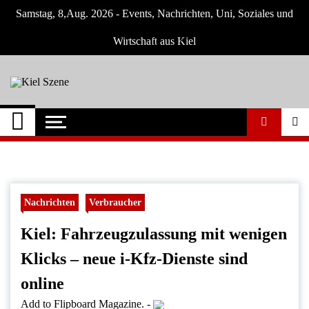
Skip
Samstag, 8,Aug. 2026 - Events, Nachrichten, Uni, Soziales und
to
content
Wirtschaft aus Kiel
Kiel Szene
Neuigkeiten und Nachrichten aus Kiel und
Umgebung
Nachrichten
Verbraucher
Kiel: Fahrzeugzulassung mit wenigen
Klicks – neue i-Kfz-Dienste sind
online
Add to Flipboard Magazine.
-