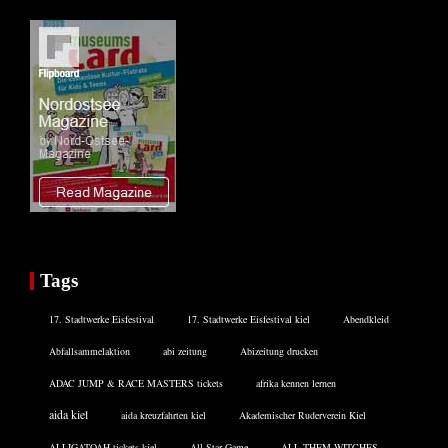
Tags
17. Stadtwerke Eisfestival
17. Stadtwerke Eisfestival kiel
Abendkleid
Abfallsammelaktion
abi zeitung
Abizeitung drucken
ADAC JUMP & RACE MASTERS tickets
afrika kennen lernen
aida kiel
aida kreuzfahrten kiel
Akademischer Ruderverein Kiel
ALLIGATOAH tickets kiel
All Star Game
ALL THEM WITCHES