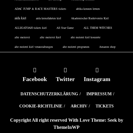
ADAC JUMP & RACE MASTERS tickets
afrika kennen lernen
aida kiel
aida kreuzfahrten kiel
Akademischer Ruderverein Kiel
ALLIGATOAH tickets kiel
All Star Game
ALL THEM WITCHES
alte meierei
alte meierei kiel
alte meierei kiel konzerte
alte meierei kiel veranstaltungen
alte meierei programm
Amazon shop
Facebook
Twitter
Instagram
DATENSCHUTZERKLÄRUNG
IMPRESSUM
COOKIE-RICHTLINIE
ARCHIV
TICKETS
Copyright All right reserved With Love Theme: Seek by
ThemeInWP