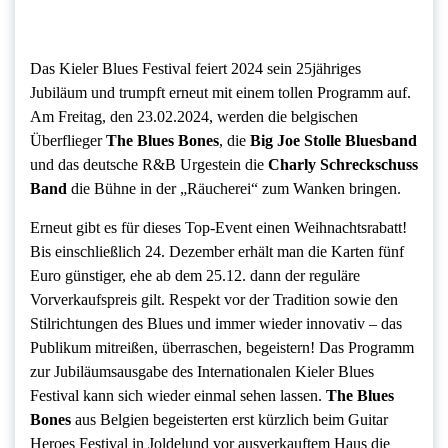
Das Kieler Blues Festival feiert 2024 sein 25jähriges
Jubiläum und trumpft erneut mit einem tollen Programm auf.
Am Freitag, den 23.02.2024, werden die belgischen
Überflieger
The Blues Bones
, die
Big Joe Stolle Bluesband
und das deutsche R&B Urgestein die
Charly Schreckschuss
Band
die Bühne in der „Räucherei“ zum Wanken bringen.
Erneut gibt es für dieses Top-Event einen Weihnachtsrabatt!
Bis einschließlich 24. Dezember erhält man die Karten fünf
Euro günstiger, ehe ab dem 25.12. dann der reguläre
Vorverkaufspreis gilt. Respekt vor der Tradition sowie den
Stilrichtungen des Blues und immer wieder innovativ – das
Publikum mitreißen, überraschen, begeistern! Das Programm
zur Jubiläumsausgabe des Internationalen Kieler Blues
Festival kann sich wieder einmal sehen lassen.
The Blues
Bones
aus Belgien begeisterten erst kürzlich beim Guitar
Heroes Festival in Joldelund vor ausverkauftem Haus die