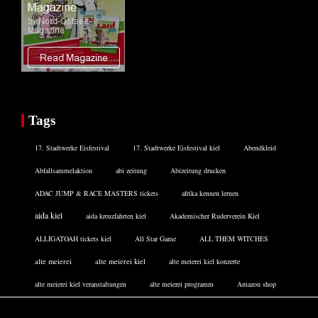
Tags
17. Stadtwerke Eisfestival
17. Stadtwerke Eisfestival kiel
Abendkleid
Abfallsammelaktion
abi zeitung
Abizeitung drucken
ADAC JUMP & RACE MASTERS tickets
afrika kennen lernen
aida kiel
aida kreuzfahrten kiel
Akademischer Ruderverein Kiel
ALLIGATOAH tickets kiel
All Star Game
ALL THEM WITCHES
alte meierei
alte meierei kiel
alte meierei kiel konzerte
alte meierei kiel veranstaltungen
alte meierei programm
Amazon shop