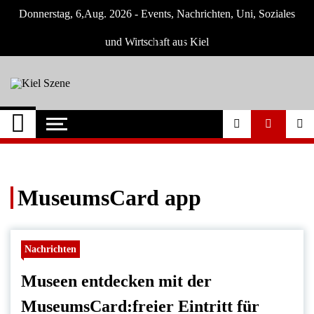
Skip
Donnerstag, 6,Aug. 2026 - Events, Nachrichten, Uni, Soziales
to
content
und Wirtschaft aus Kiel
Kiel Szene
Neuigkeiten und Nachrichten aus Kiel und
Umgebung
MuseumsCard app
Nachrichten
Museen entdecken mit der
MuseumsCard:freier Eintritt für